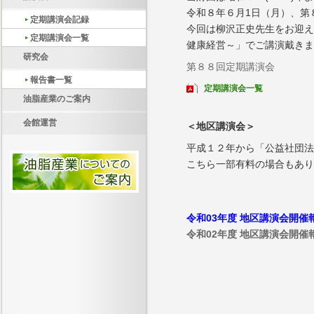
令和８年６月1日（月）、第
定期講演会記録
今回は柳沢正史先生をお迎え
定期講演会一覧
健康経営～」でご講演戴きま
研究会
第８８回定期講演会
報告書一覧
定期講演会一覧
油脂産業のご案内
会館運営
＜地区講演会＞
平成１２年から「公益社団法
こちら一部有料の場合もあり
令和03年度 地区講演会開催
令和02年度 地区講演会開催