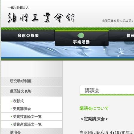
油脂工業会館左記表題
研究助成制度
講演会
優秀論文表彰
表彰式
講演会について
受賞講演会
受賞技術論文一覧
＜定期講演会＞
受賞産業論文一覧
当財団は昭和５４(1979)
講演会